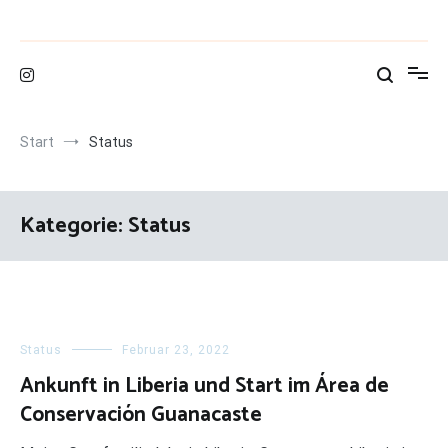
Zum
Inhalt
springen
Start
Status
Kategorie:
Status
Status
Februar 23, 2022
Ankunft in Liberia und Start im Área de
Conservación Guanacaste