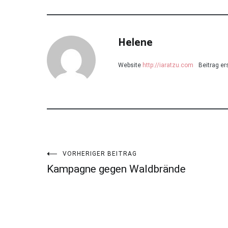
Helene
Website
http://iaratzu.com
Beitrag ers
Beitragsnavigation
VORHERIGER BEITRAG
Kampagne gegen Waldbrände