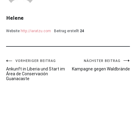
Helene
Website
http://iaratzu.com
Beitrag erstellt
24
Beitragsnavigation
VORHERIGER BEITRAG
NÄCHSTER BEITRAG
Ankunft in Liberia und Start im
Kampagne gegen Waldbrände
Área de Conservación
Guanacaste